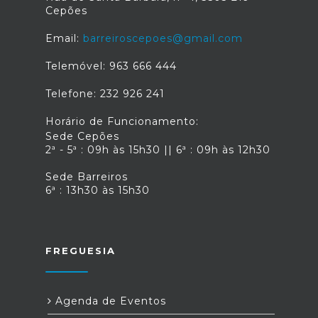
Barreiros e Cepões também se
Cepões
escreve com o vosso nome.Junta de
Freguesia de Barreiros e CepõesPor
Email:
barreiroscepoes@gmail.com
uma freguesia mais próxima, mais
humana e mais presente.
Telemóvel: 963 666 444
Telefone: 232 926 241
Horário de Funcionamento:
Sede Cepões
2ª - 5ª : 09h às 15h30 || 6ª : 09h às 12h30
Sede Barreiros
6ª : 13h30 às 15h30
FREGUESIA
Agenda de Eventos