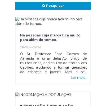
Pesquisar
Há pessoas cuja marca fica muito
para além do tempo.
26-JUN-2026
O Sr. Professor José Gomes de
Almeida é uma delas.Ao longo de
muitos anos, dedicou-se ao ensino em
Cepões, ajudando a formar gerações
de crianças e jovens. Mas o seu
contributo à nossa terra não se ficou
Ler mais...
apenas pela sala de aula.Com
conhecimento, dedicação e um
profundo sentido de comunidade,
participou de forma discreta, mas
significativa, no crescimento e no
desenvolvimento de Cepões, deixando